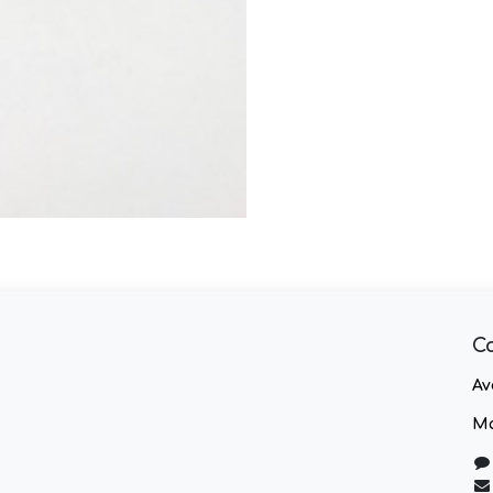
C
Av
Ma