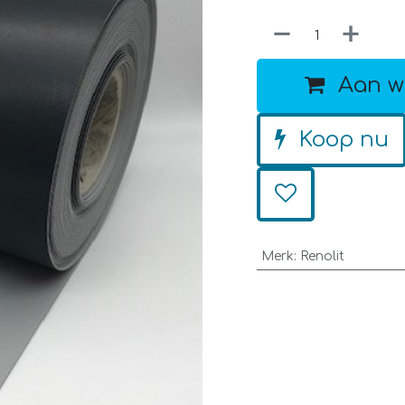
Aan w
Koop nu
Merk
:
Renolit