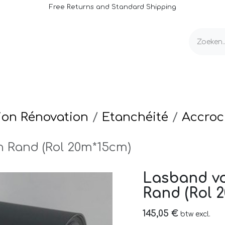
Free Returns and Standard Shipping
e
Rolluiken & Afdekkingen
Onderhoud
ion Rénovation
Etanchéité
Accroc
 Rand (Rol 20m*15cm)
Lasband v
Rand (Rol 
145,05
€
btw excl.