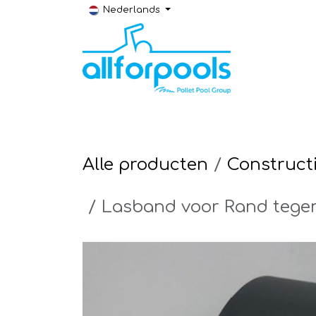
Overslaan naar inhoud
Nederlands
Bouw & Renovatie
Technische ruimt
Alle producten
Construct
Lasband voor Rand tegen