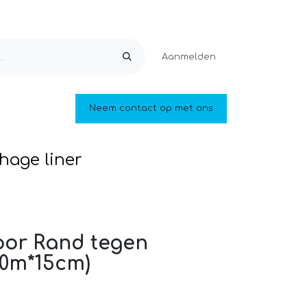
Aanmelden
Ontspanning
Neem contact op met ons
Zwemvijvers en vijvers
Outlet
hage liner
oor Rand tegen
20m*15cm)