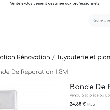
Vente exclusivement destinée aux professionnels
.
echnique
Volets & Couvertures
Entretien
ction Rénovation
Tuyauterie et plo
nde De Reparation 1.5M
Bande De R
Vendu à la pièce ou Boi
24,38
€
htva