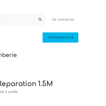
Se connecter
Equipements & Loisirs
Contactez-nous
Piscines naturelles
Outlet
mberie
eparation 1.5M
te 6 unités