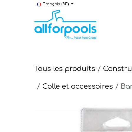
Se rendre au contenu
Français (BE)
Construction & Rénovation
Local t
Tous les produits
Constru
Colle et accessoires
Ba