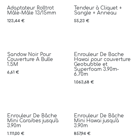
Adaptateur Rolltrot
Tendeur à Cliquet +
Mâle-Mâle 13/15mm
Sangle + Anneau
123,44
€
55,23
€
Sandow Noir Pour
Enrouleur De Bache
Couverture A Bulle
Hawai pour couverture
1.5M
Geobubble et
Superfoam 3.90m-
6,61
€
6.70m
1.063,68
€
Enrouleur De Bâche
Enrouleur De Bâche
Mini Caraibes jusqu'à
Mini Hawai jusqu'à
3.90m
3.90m
1.111,00
€
857,94
€