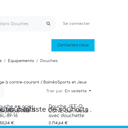
Se connecter
Equipements & Loisirs
Contactez-nous
Piscines naturelles
Outlet
s
Equipements
Douches
ge à contre-courant / Balnéo
Sports et Jeux
Trier par:
En vedette
ouche en acier
Douche JEE-O
de souhaits
uter à la liste de souhaits
noxydable AISI
CONE Gun Metal -
6L-89-16
avec douchette
750,34
€
3.714,64
€