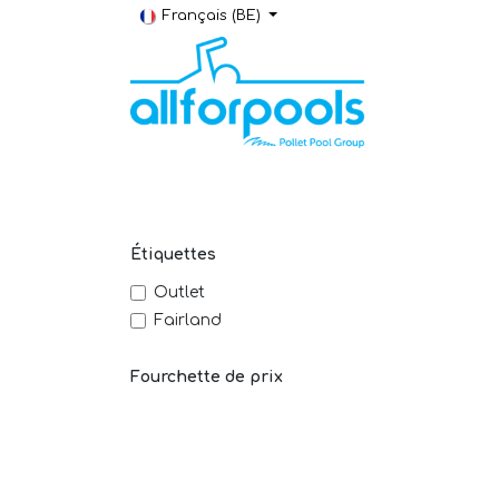
Se rendre au contenu
Français (BE)
Construction & Rénovation
Local t
Étiquettes
Outlet
Fairland
Fourchette de prix