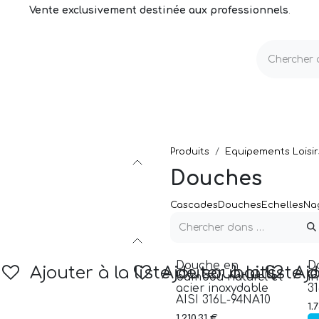
Vente exclusivement destinée aux professionnels
.
echnique
Volets & Couvertures
Entretien
Produits
Equipements Loisir
Douches
Cascades
Douches
Echelles
Na
Douche en
D
Ajouter à la liste de souhaits
Ajouter à la liste 
Ajo
bambou naturel et
i
acier inoxydable
31
AISI 316L-94NA10
1.
1.210,31
€