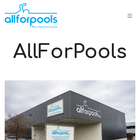
Overslaan naar inhoud
AllForPools