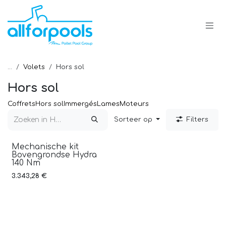
Overslaan naar inhoud
...
Volets
Hors sol
Hors sol
Coffrets
Hors sol
Immergés
Lames
Moteurs
Sorteer op
Filters
Mechanische kit
Bovengrondse Hydra
140 Nm
3.343,28
€