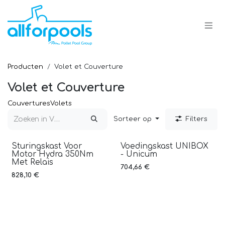
Overslaan naar inhoud
Producten
Volet et Couverture
Volet et Couverture
Couvertures
Volets
Sorteer op
Filters
Sturingskast Voor
Voedingskast UNIBOX
Motor Hydra 350Nm
- Unicum
Met Relais
704,66
€
828,10
€