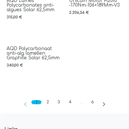
AQD Lames
Unicum Motor Pl2010
Polycarbonates anti-
-170Nm-106+189Mm-V3
algues Solar 62,5mm
2.206,56
€
315,00
€
AQD Polycarbonaat
anti-alg lamellen
Graphite Solar 62,5mm
340,00
€
1
2
3
4
…
6