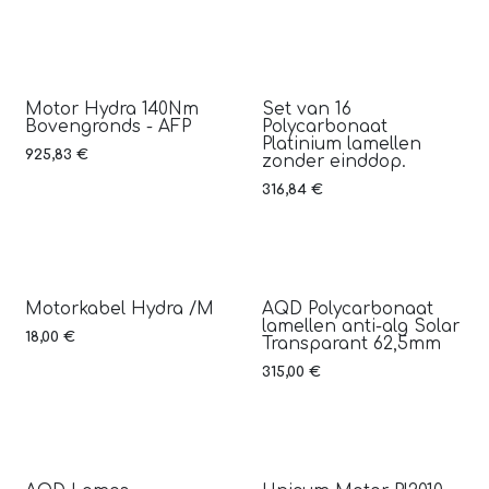
Motor Hydra 140Nm
Set van 16
Bovengronds - AFP
Polycarbonaat
Platinium lamellen
925,83
€
zonder einddop.
316,84
€
Motorkabel Hydra /M
AQD Polycarbonaat
lamellen anti-alg Solar
18,00
€
Transparant 62,5mm
315,00
€