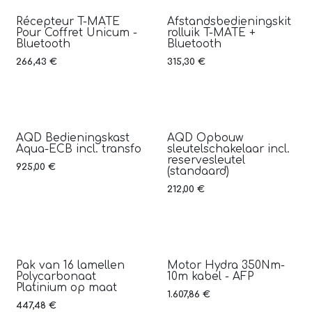
Récepteur T-MATE
Afstandsbedieningskit
Pour Coffret Unicum -
rolluik T-MATE +
Bluetooth
Bluetooth
266,43
€
315,30
€
AQD Bedieningskast
AQD Opbouw
Aqua-ECB incl. transfo
sleutelschakelaar incl.
reservesleutel
925,00
€
(standaard)
212,00
€
Pak van 16 lamellen
Motor Hydra 350Nm-
Polycarbonaat
10m kabel - AFP
Platinium op maat
1.607,86
€
447,48
€