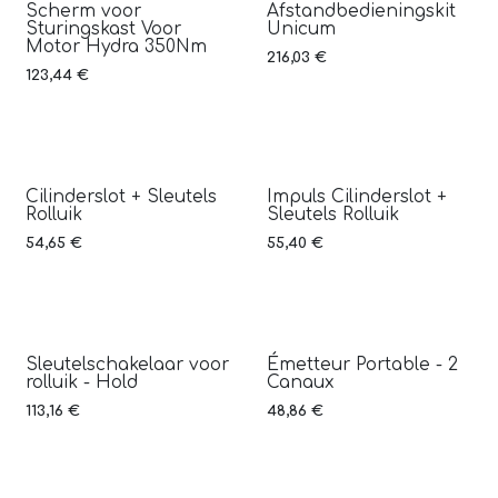
Scherm voor
Afstandbedieningskit
Sturingskast Voor
Unicum
Motor Hydra 350Nm
216,03
€
123,44
€
Cilinderslot + Sleutels
Impuls Cilinderslot +
Rolluik
Sleutels Rolluik
54,65
€
55,40
€
Sleutelschakelaar voor
Émetteur Portable - 2
rolluik - Hold
Canaux
113,16
€
48,86
€