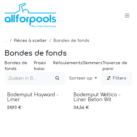
Overslaan naar inhoud
...
Pièces à sceller
Bondes de fonds
Bondes de fonds
Bondes de
Prises
Refoulements
Skimmers
Traverse de
fonds
balai
paroi
Sorteer op
Filters
Bodemput Hayward -
Bodemput Weltico -
Liner
Liner Beton Wit
59,93
€
34,56
€