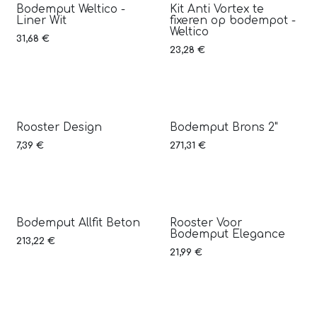
Bodemput Weltico -
Kit Anti Vortex te
Liner Wit
fixeren op bodempot -
Weltico
31,68
€
23,28
€
Rooster Design
Bodemput Brons 2"
7,39
€
271,31
€
Bodemput Allfit Beton
Rooster Voor
Bodemput Elegance
213,22
€
21,99
€