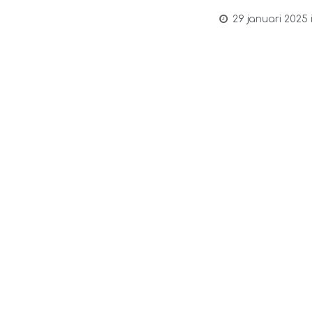
29 januari 2025