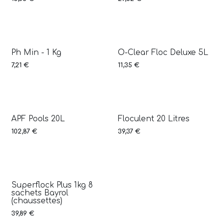
Ph Min - 1 Kg
O-Clear Floc Deluxe 5L
7,21
€
11,35
€
APF Pools 20L
Floculent 20 Litres
102,87
€
39,37
€
Superflock Plus 1kg 8
sachets Bayrol
(chaussettes)
39,89
€