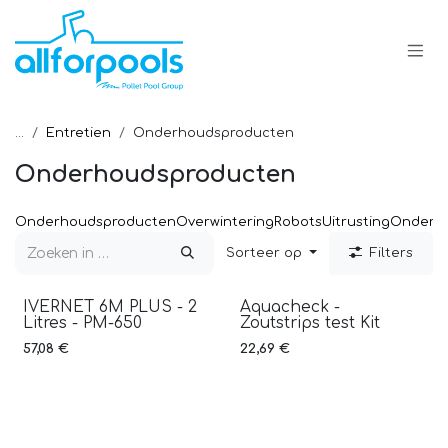
Overslaan naar inhoud
...
Entretien
Onderhoudsproducten
Onderhoudsproducten
Onderhoudsproducten
Overwintering
Robots
Uitrusting
Onderho
Sorteer op
Filters
IVERNET 6M PLUS - 2
Aquacheck -
Litres - PM-650
Zoutstrips test Kit
57,08
€
22,69
€