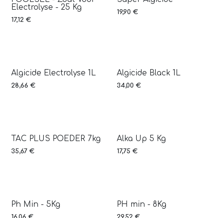
Electrolyse - 25 Kg
19,90
€
17,12
€
Algicide Electrolyse 1L
Algicide Black 1L
28,66
€
34,00
€
TAC PLUS POEDER 7kg
Alka Up 5 Kg
35,67
€
17,75
€
Ph Min - 5Kg
PH min - 8Kg
16,06
€
29,52
€