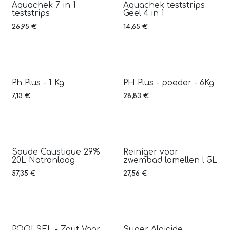
Aquachek 7 in 1
Aquachek teststrips
teststrips
Geel 4 in 1
26,95
€
14,65
€
Ph Plus - 1 Kg
PH Plus - poeder - 6Kg
7,13
€
28,83
€
Soude Caustique 29%
Reiniger voor
20L Natronloog
zwembad lamellen l 5L
57,35
€
27,56
€
POOLSEL - Zout Voor
Super Algicide