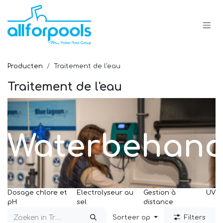
Overslaan naar inhoud
Producten
Traitement de l'eau
Traitement de l'eau
Waterbehand
Dosage chlore et
Electrolyseur au
Gestion à
UV
pH
sel
distance
Sorteer op
Filters