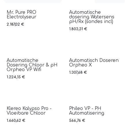
Mr. Pure PRO
Automatische
Verkoop
Electrolyseur
dosering Watersens
pH/Rx (sondes incl)
2.187,02
€
1.803,31
€
Automatische
Automatisch Doseren
Dosering Chloor & pH
Orpheo X
Orpheo VP Wifi
1.307,68
€
1.224,15
€
Klereo Kalypso Pro -
Phileo VP - PH
Vloeibare Chloor
Automatisering
1.660,62
€
566,76
€