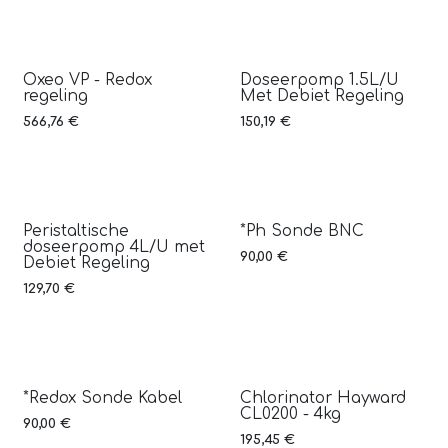
Oxeo VP - Redox
Doseerpomp 1.5L/U
regeling
Met Debiet Regeling
566,76
€
150,19
€
Peristaltische
*Ph Sonde BNC
doseerpomp 4L/U met
90,00
€
Debiet Regeling
129,70
€
*Redox Sonde Kabel
Chlorinator Hayward
CL0200 - 4kg
90,00
€
195,45
€