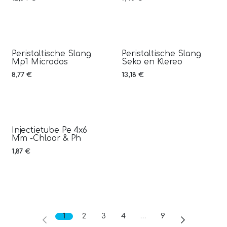
Peristaltische Slang
Peristaltische Slang
Mp1 Microdos
Seko en Klereo
8,77
€
13,18
€
Injectietube Pe 4x6
Mm -Chloor & Ph
1,87
€
1
2
3
4
…
9