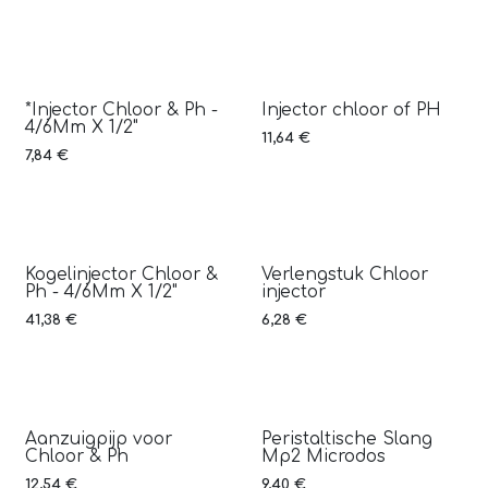
*Injector Chloor & Ph -
Injector chloor of PH
4/6Mm X 1/2"
11,64
€
7,84
€
Kogelinjector Chloor &
Verlengstuk Chloor
Ph - 4/6Mm X 1/2"
injector
41,38
€
6,28
€
Aanzuigpijp voor
Peristaltische Slang
Chloor & Ph
Mp2 Microdos
12,54
€
9,40
€