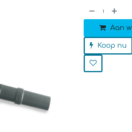
Aan w
Koop nu