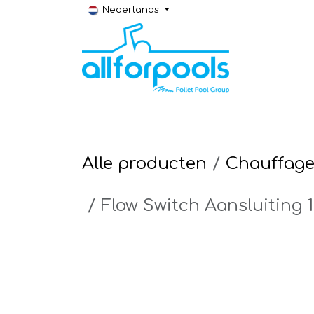
Overslaan naar inhoud
Nederlands
Bouw & Renovatie
Technische ruimt
Alle producten
Chauffag
Flow Switch Aansluiting 