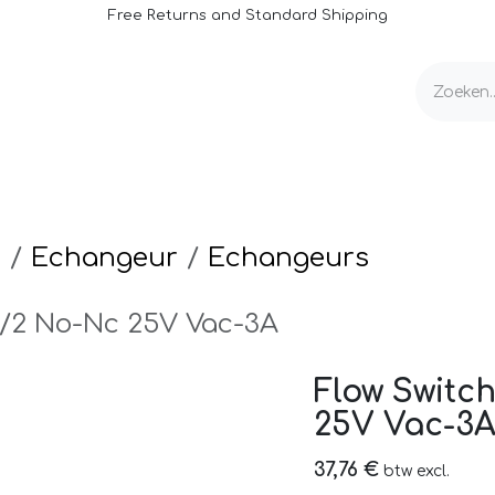
Free Returns and Standard Shipping
e
Rolluiken & Afdekkingen
Onderhoud
e
Echangeur
Echangeurs
1/2 No-Nc 25V Vac-3A
Flow Switch
25V Vac-3
37,76
€
btw excl.