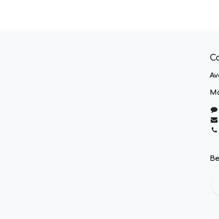
C
Av
Ma
Be