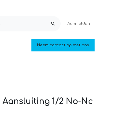
Aanmelden
Ontspanning
Neem contact op met ons
Zwemvijvers en vijvers
Outlet
 Aansluiting 1/2 No-Nc
A