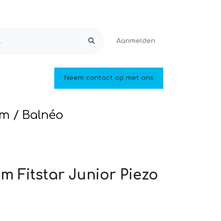
Aanmelden
Ontspanning
Neem contact op met ons
Zwemvijvers en vijvers
Outlet
am / Balnéo
m Fitstar Junior Piezo