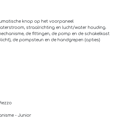
eumatische knop op het voorpaneel
waterstroom, straalrichting en lucht/water houding.
 mechanisme, de fittingen, de pomp en de schakelkast
rplicht), de pompsteun en de handgrepen (opties)
Piezzo
anisme - Junior