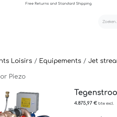
Free Returns and Standard Shipping
e
Rolluiken & Afdekkingen
Onderhoud
ts Loisirs
Equipements
Jet stre
or Piezo
Tegenstroo
4.875,97
€
btw excl.