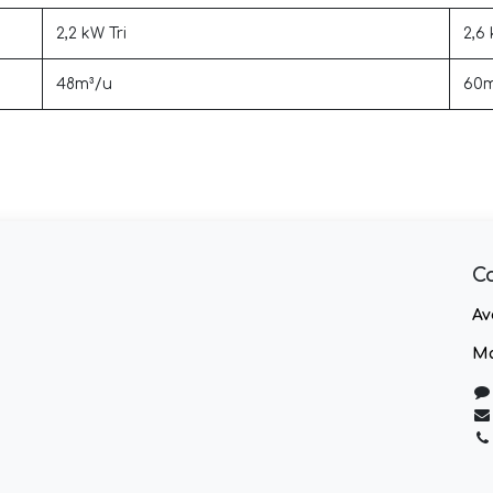
2,2 kW Tri
2,6 
48m³/u
60m
C
Av
Ma