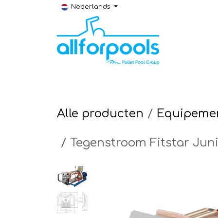
Overslaan naar inhoud
Nederlands
Bouw & Renovatie
Technische ruimt
Alle producten
Equipemen
Tegenstroom Fitstar Juni