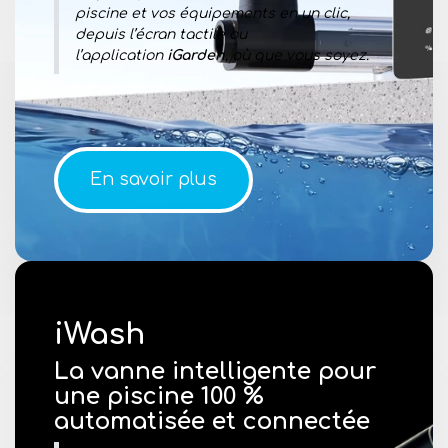
piscine et vos équipements en un clic,
depuis l’écran tactile ou
l’application
iGarden
, où que vous soyez.
En savoir plus
iWash
La vanne intelligente pour
une piscine 100 %
automatisée et connectée