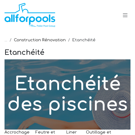
Se rendre au contenu
...
Construction Rénovation
Etanchéité
Etanchéité
Etanchéité
des piscines
Accrochage
Feutre et
Liner
Outillage et