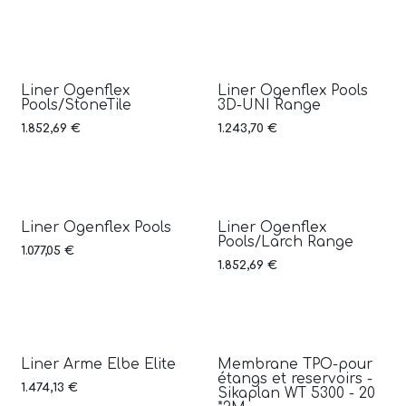
Liner Ogenflex
Liner Ogenflex Pools
3D
3D
Pools/StoneTile
3D-UNI Range
1.852,69
€
1.243,70
€
Liner Ogenflex Pools
Liner Ogenflex
3D
Pools/Larch Range
1.077,05
€
1.852,69
€
Liner Arme Elbe Elite
Membrane TPO-pour
étangs et reservoirs -
1.474,13
€
Sikaplan WT 5300 - 20