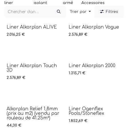
liner
isolant
armé
Accessoires
Trier par
Filtres
Liner Alkorplan ALIVE
Liner Alkorplan Vogue
3D
3D
2.016,25
€
2.576,89
€
Liner Alkorplan Touch
Liner Alkorplan 2000
3D
3D
1.315,71
€
2.576,89
€
Alkorplan Relief 1,8mm
Liner Ogenflex
3D
(prix au m2) (vendu par
Pools/Stoneflex
rouleau de 41.25m²)
1.852,69
€
44,30
€