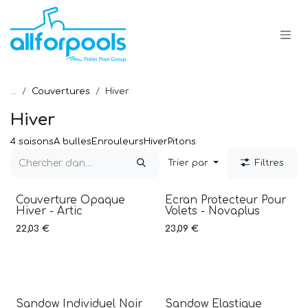
Se rendre au contenu
...
Couvertures
Hiver
Hiver
4 saisons
A bulles
Enrouleurs
Hiver
Pitons
Trier par
Filtres
Couverture Opaque
Ecran Protecteur Pour
Hiver - Artic
Volets - Novaplus
22,03
€
23,09
€
Sandow Individuel Noir
Sandow Elastique