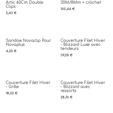
Artic 60Cm Double
30M/8Mm + crochet
Clips
105,44
€
5,43
€
Sandow Novaclip Pour
Couverture Filet Hiver
Novaplus
- Blizzard Luxe avec
tendeurs
4,35
€
39,28
€
Couverture Filet Hiver
Couverture Filet Hiver
- Grille
- Blizzard avec
ressorts
18,52
€
28,76
€