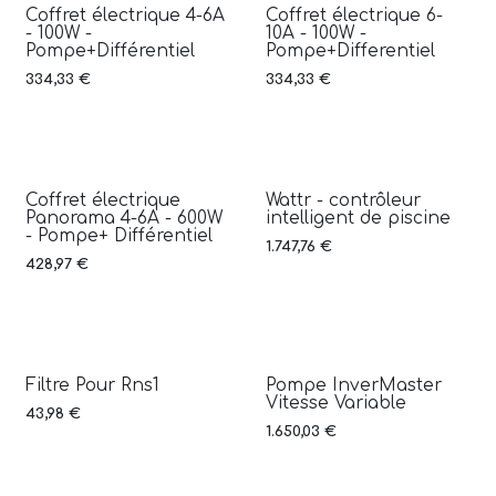
Coffret électrique 4-6A
Coffret électrique 6-
- 100W -
10A - 100W -
Pompe+Différentiel
Pompe+Differentiel
334,33
€
334,33
€
Coffret électrique
Wattr - contrôleur
Nouveauté
Panorama 4-6A - 600W
intelligent de piscine
- Pompe+ Différentiel
1.747,76
€
428,97
€
Filtre Pour Rns1
Pompe InverMaster
Vitesse Variable
43,98
€
1.650,03
€