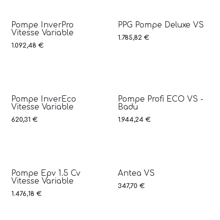
Pompe InverPro
PPG Pompe Deluxe VS
Vitesse Variable
1.785,82
€
1.092,48
€
Pompe InverEco
Pompe Profi ECO VS -
Vitesse Variable
Badu
620,31
€
1.944,24
€
Pompe Epv 1.5 Cv
Antea VS
Vitesse Variable
347,70
€
1.476,18
€