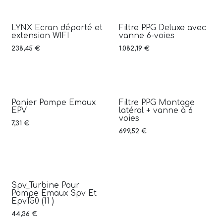
LYNX Ecran déporté et
Filtre PPG Deluxe avec
extension WIFI
vanne 6-voies
238,45
€
1.082,19
€
Panier Pompe Emaux
Filtre PPG Montage
EPV
latéral + vanne à 6
voies
7,31
€
699,52
€
Spv_Turbine Pour
Pompe Emaux Spv Et
Epv150 (11 )
44,36
€