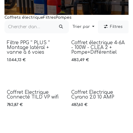
Coffrets électrique
Filtres
Pompes
Trier par
Filtres
Filtre PPG '' PLUS ''
Coffret électrique 4-6A
Montage latéral +
- 100W - CLEA 2 +
vanne à 6 voies
Pompe+Différentiel
1.044,13
€
483,49
€
Coffret Electrique
Coffret Electrique
Connecté TILD VP wifi
Cyrano 2.0 10 AMP
783,87
€
487,60
€