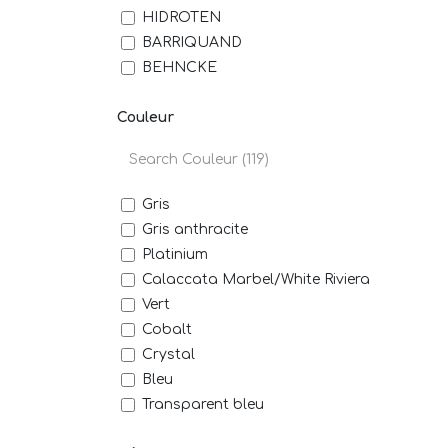
HIDROTEN
BARRIQUAND
BEHNCKE
BECKER
Couleur
BISON GRIFFON
CCEI - BLEU ELECTRIQUE
KRIPSOL
LAHME HUGO
Gris
UNICUM
Gris anthracite
KOKIDOO
Platinium
ALKOR DRAKA
Calaccata Marbel/White Riviera
CERTIKIN
Vert
UNIPOOL
Cobalt
ELBTAL PLASTICS
Crystal
EMAUX
Bleu
LEISTER TECHNOLOGIES BENELUX BV
Transparent bleu
FAFCO
Bleu clair
KLEREO