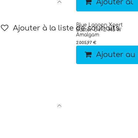
Ajouter au
Blue Lagoon Xpert
Ajouter à la liste de souhaits
Buster UV-C 140 W
Amalgam
2.005,97
€
Ajouter au