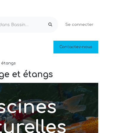
Se connecter
Equipements & Loisirs
Contactez-nous
Piscines naturelles
Outlet
t étangs
ge et étangs
scines
urelles