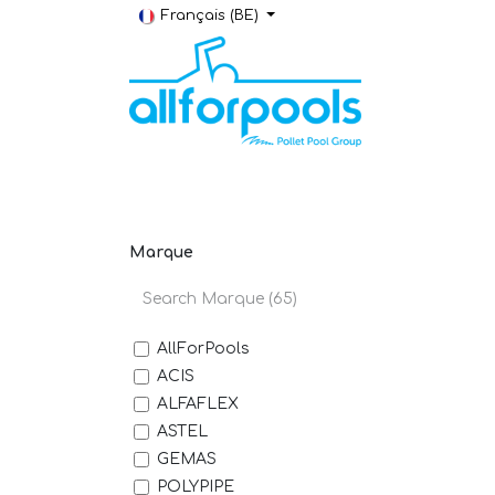
Se rendre au contenu
Français (BE)
Construction & Rénovation
Local t
Marque
AllForPools
ACIS
ALFAFLEX
ASTEL
GEMAS
POLYPIPE