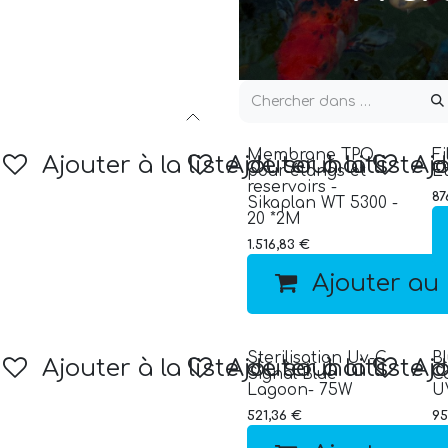
Membrane TPO-
F
Ajouter à la liste de souhaits
Ajouter à la liste 
Ajo
pour étangs et
E
reservoirs -
87
Sikaplan WT 5300 -
20 *2M
1.516,83
€
Ajouter au
Sterilisation Uv-C
B
Ajouter à la liste de souhaits
Ajouter à la liste 
Ajo
Signal Blue
C
Lagoon- 75W
U
521,36
€
95