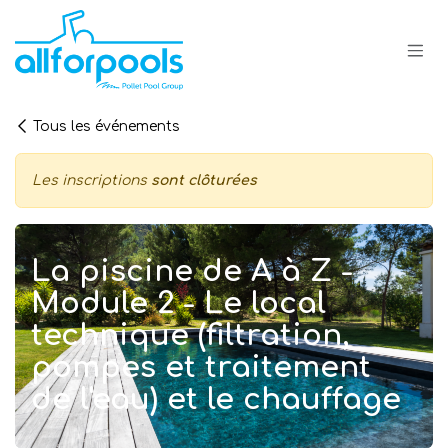
Se rendre au contenu
Tous les événements
Les inscriptions
sont clôturées
La piscine de A à Z -
Module 2 - Le local
technique (filtration,
pompes et traitement
de l'eau) et le chauffage