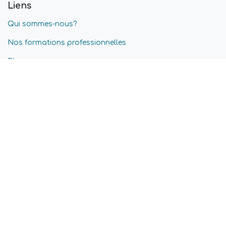
Liens
Qui sommes-nous?
Nos formations professionnelles
Blog
Nos offres d'emplois
Conditions générales
Confidentialité & Cookies
Service après-vente