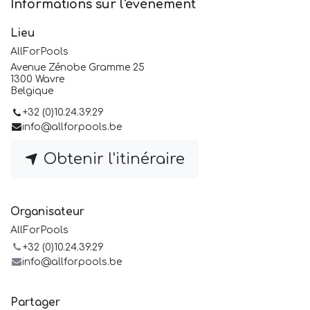
Informations sur l'événement
Lieu
AllForPools
Avenue Zénobe Gramme 25
1300 Wavre
Belgique
+32 (0)10.24.39.29
info@allforpools.be
Obtenir l'itinéraire
Organisateur
AllForPools
+32 (0)10.24.39.29
info@allforpools.be
Partager