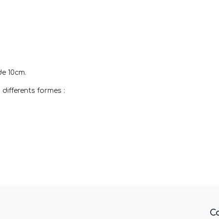
de 10cm.
differents formes :
C