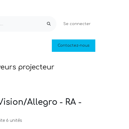
Se connecter
Equipements & Loisirs
Contactez-nous
Piscines naturelles
Outlet
veurs projecteur
Vision/Allegro - RA -
te 6 unités