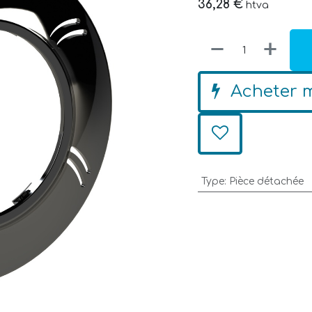
36,28
€
htva
Acheter 
Type
:
Pièce détachée