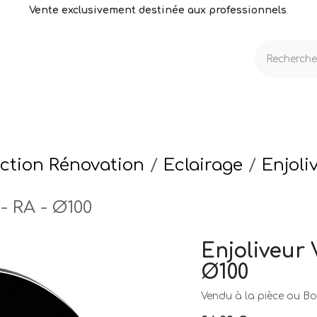
Vente exclusivement destinée aux professionnels
.
echnique
Volets & Couvertures
Entretien
ction Rénovation
Eclairage
Enjoli
 - RA - Ø100
Enjoliveur 
Ø100
Vendu à la pièce ou Boi