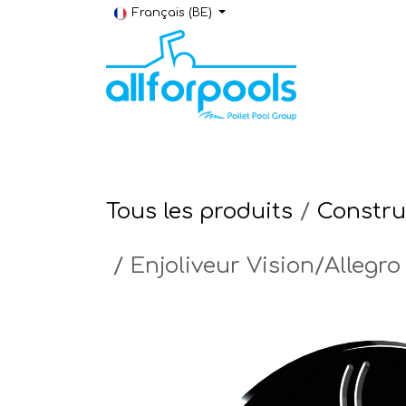
Se rendre au contenu
Français (BE)
Construction & Rénovation
Local t
Tous les produits
Constru
Enjoliveur Vision/Allegro