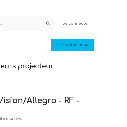
Se connecter
Equipements & Loisirs
Contactez-nous
Piscines naturelles
Outlet
veurs projecteur
Vision/Allegro - RF -
te 6 unités