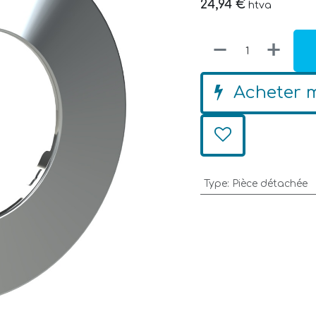
24,94
€
htva
Acheter 
Type
:
Pièce détachée