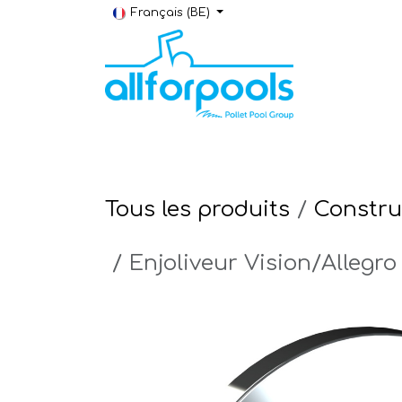
Se rendre au contenu
Français (BE)
Construction & Rénovation
Local t
Tous les produits
Constru
Enjoliveur Vision/Allegro