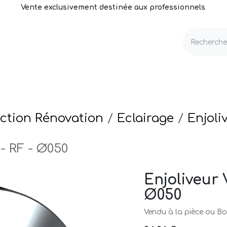
Vente exclusivement destinée aux professionnels
.
echnique
Volets & Couvertures
Entretien
ction Rénovation
Eclairage
Enjoli
 - RF - Ø050
Enjoliveur 
Ø050
Vendu à la pièce ou Boi