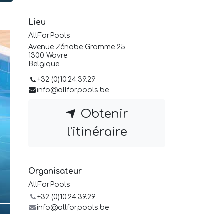
Lieu
AllForPools
Avenue Zénobe Gramme 25
1300 Wavre
Belgique
+32 (0)10.24.39.29
info@allforpools.be
Obtenir
l'itinéraire
Organisateur
AllForPools
+32 (0)10.24.39.29
info@allforpools.be