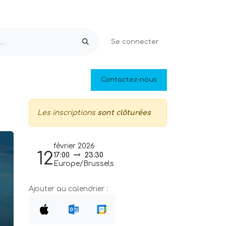
Se connecter
Equipements & Loisirs
Contactez-nous
Piscines naturelles
Outlet
Les inscriptions
sont clôturées
février 2026
12
17:00
23:30
Europe/Brussels
Ajouter au calendrier :