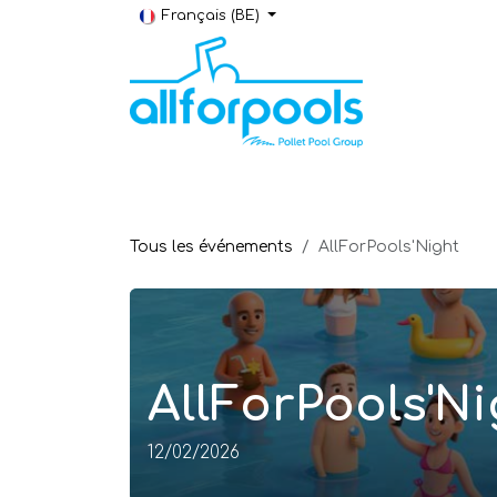
Se rendre au contenu
Français (BE)
Construction & Rénovation
Local t
Tous les événements
AllForPools'Night
AllForPools'Ni
12/02/2026