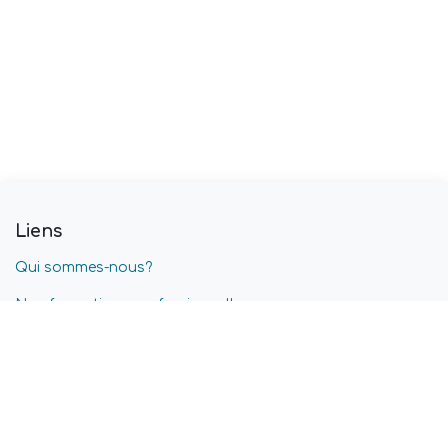
Liens
Qui sommes-nous?
Nos formations professionnelles
Blog
Nos offres d'emplois
Conditions générales