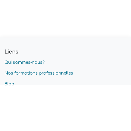
Liens
Qui sommes-nous?
Nos formations professionnelles
Blog
Nos offres d'emplois
Conditions générales
Confidentialité & Cookies
Service après-vente