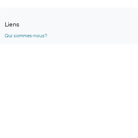
Liens
Qui sommes-nous?
Nos formations professionnelles
Blog
Nos offres d'emplois
Conditions générales
Confidentialité & Cookies
Service après-vente