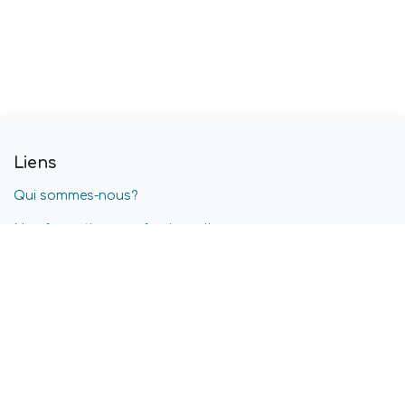
Liens
Qui sommes-nous?
Nos formations professionnelles
Blog
Nos offres d'emplois
Conditions générales
Confidentialité & Cookies