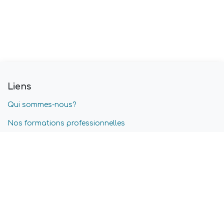
Liens
Qui sommes-nous?
Nos formations professionnelles
Blog
Nos offres d'emplois
Conditions générales
Confidentialité & Cookies
Service après-vente