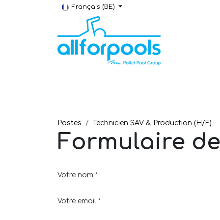
Se rendre au contenu
Français (BE)
Construction & Rénovation
Local t
Postes
Technicien SAV & Production (H/F)
Formulaire d
Votre nom
*
Votre email
*