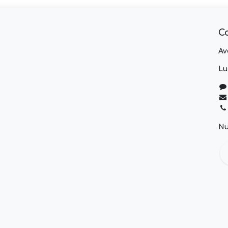
C
Av
Lu
Nu