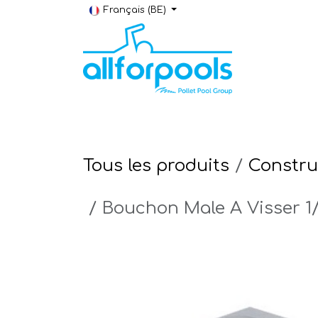
Se rendre au contenu
Français (BE)
Construction & Rénovation
Local t
Tous les produits
Constru
Bouchon Male A Visser 1/2