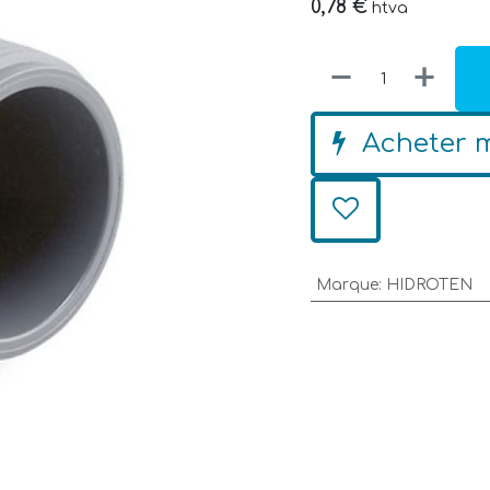
0,78
€
htva
Acheter 
Marque
:
HIDROTEN