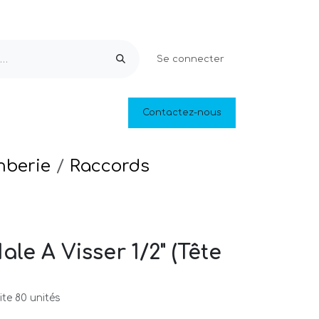
Se connecter
Equipements & Loisirs
Contactez-nous
Piscines naturelles
Outlet
mberie
Raccords
e A Visser 1/2" (Tête
te 80 unités