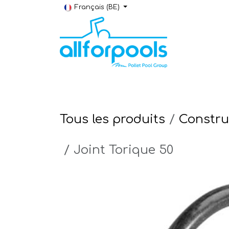
Se rendre au contenu
Français (BE)
Construction & Rénovation
Local t
Tous les produits
Constru
Joint Torique 50