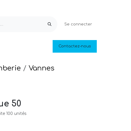
Se connecter
Equipements & Loisirs
Contactez-nous
Piscines naturelles
Outlet
mberie
Vannes
ue 50
te 100 unités