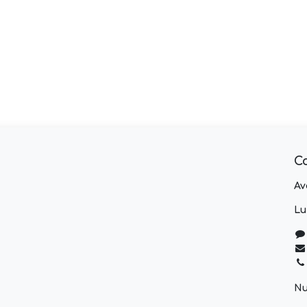
C
Av
Lu
Nu