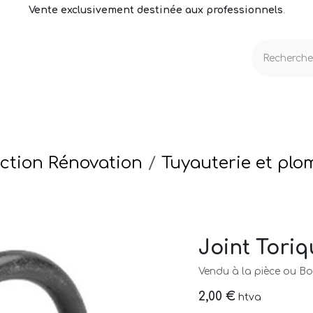
Vente exclusivement destinée aux professionnels
.
echnique
Volets & Couvertures
Entretien
ction Rénovation
Tuyauterie et plo
Joint Toriq
Vendu à la pièce ou Boi
2,00
€
htva