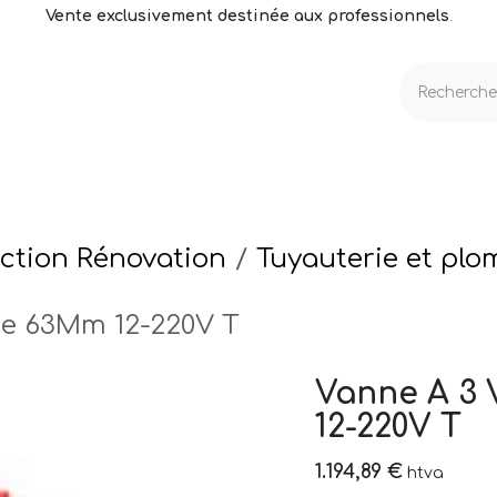
Vente exclusivement destinée aux professionnels
.
echnique
Volets & Couvertures
Entretien
ction Rénovation
Tuyauterie et plo
ee 63Mm 12-220V T
Vanne A 3 
12-220V T
1.194,89
€
htva