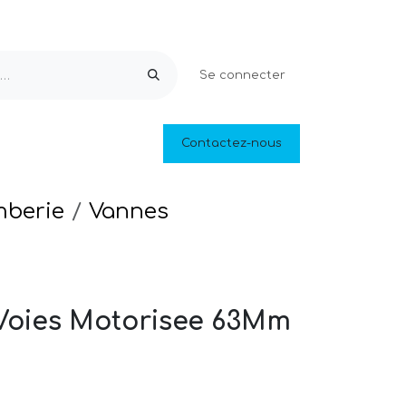
Se connecter
Equipements & Loisirs
Contactez-nous
Piscines naturelles
Outlet
mberie
Vannes
Voies Motorisee 63Mm