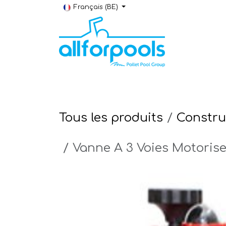
Se rendre au contenu
Français (BE)
Construction & Rénovation
Local t
Tous les produits
Constru
Vanne A 3 Voies Motoris