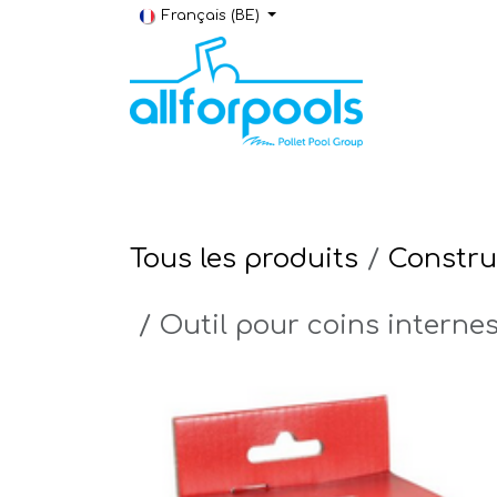
Se rendre au contenu
Français (BE)
Construction & Rénovation
Local t
Tous les produits
Constru
Outil pour coins inter