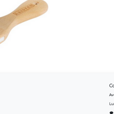
C
Av
Lu