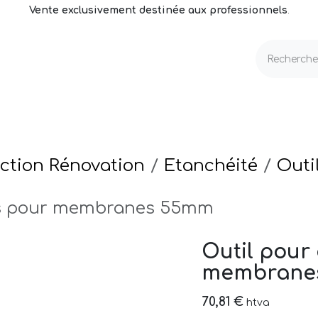
Vente exclusivement destinée aux professionnels
.
echnique
Volets & Couvertures
Entretien
ction Rénovation
Etanchéité
Outi
nes pour membranes 55mm
Outil pour
membrane
70,81
€
htva