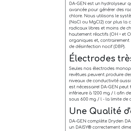
DA-GEN est un hydrolyseur qui
avancée pour générer des radi
chlore. Nous utilisons le syst
(NaCl ou MgCl2) car plus la co
radicaux libres et moins de ch
hautement réactifs (OH • et 
organiques et, contrairement
de désinfection nocif (DBP).
Électrodes trè
Seules nos électrodes monop
revêtues peuvent produire des
niveaux de conductivité aussi b
est nécessaire! DA-GEN peut 
inférieure à 1200 mg / l afin 
sous 600 mg / l - la limite de
Une Qualité d
DA-GEN complète Dryden DAIS
un DAISY® correctement dimens