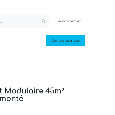
Se connecter
Equipements & Loisirs
Contactez-nous
Piscines naturelles
Outlet
t Modulaire 45m³
 monté