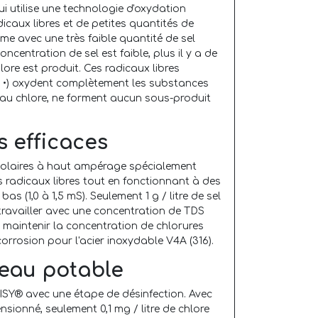
 utilise une technologie d'oxydation
caux libres et de petites quantités de
ème avec une très faible quantité de sel
ncentration de sel est faible, plus il y a de
lore est produit. Ces radicaux libres
O •) oxydent complètement les substances
 au chlore, ne forment aucun sous-produit
s efficaces
olaires à haut ampérage spécialement
 radicaux libres tout en fonctionnant à des
as (1,0 à 1,5 mS). Seulement 1 g / litre de sel
travailler avec une concentration de TDS
de maintenir la concentration de chlorures
 corrosion pour l'acier inoxydable V4A (316).
'eau potable
Y® avec une étape de désinfection. Avec
ionné, seulement 0,1 mg / litre de chlore