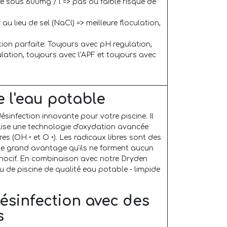
e sous 600mg / l => pas ou faible risque de
 lieu de sel (NaCl) => meilleure floculation,
ion parfaite: Toujours avec pH regulation,
lation, toujours avec l'APF et toujours avec
 l'eau potable
sinfection innovante pour votre piscine. Il
tilise une technologie d'oxydation avancée
es (OH • et O •). Les radicaux libres sont des
 le grand avantage qu'ils ne forment aucun
 nocif. En combinaison avec notre Dryden
 de piscine de qualité eau potable - limpide
ésinfection avec des
s