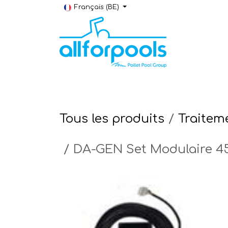
Se rendre au contenu
Français (BE)
Construction & Rénovation
Local t
Tous les produits
Traiteme
DA-GEN Set Modulaire 4