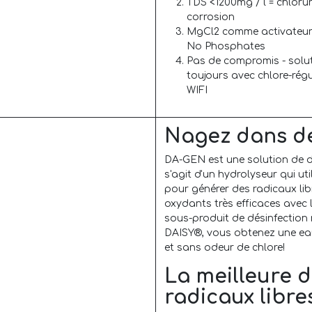
TDS <1200mg / l = chlorur
corrosion
MgCl2 comme activateur au
No Phosphates
Pas de compromis - solut
toujours avec chlore-régu
WIFI
Nagez dans de
DA-GEN est une solution de dé
s'agit d'un hydrolyseur qui u
pour générer des radicaux libr
oxydants très efficaces avec
sous-produit de désinfection
DAISY®, vous obtenez une eau
et sans odeur de chlore!
La meilleure d
radicaux libre