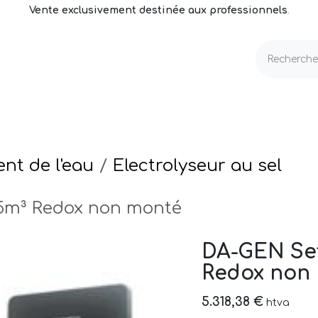
Vente exclusivement destinée aux professionnels
.
echnique
Volets & Couvertures
Entretien
nt de l'eau
Electrolyseur au sel
5m³ Redox non monté
DA-GEN Se
Redox non
5.318,38
€
htva