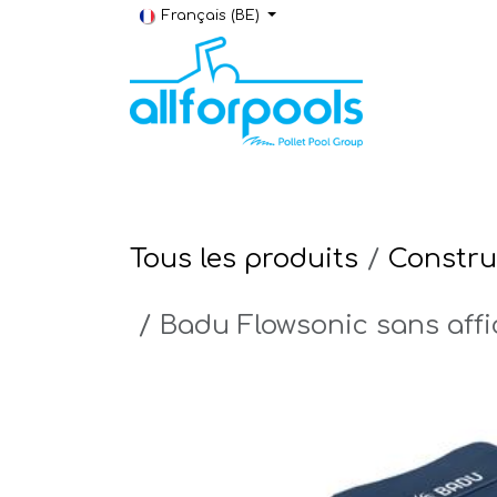
Se rendre au contenu
Français (BE)
Construction & Rénovation
Local t
Tous les produits
Constru
Badu Flowsonic sans affi