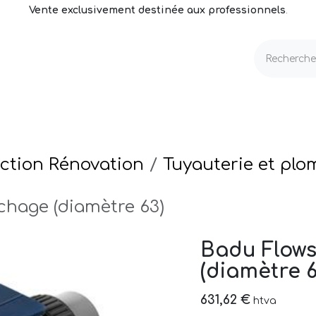
Vente exclusivement destinée aux professionnels
.
echnique
Volets & Couvertures
Entretien
ction Rénovation
Tuyauterie et plo
chage (diamètre 63)
Badu Flows
(diamètre 6
631,62
€
htva