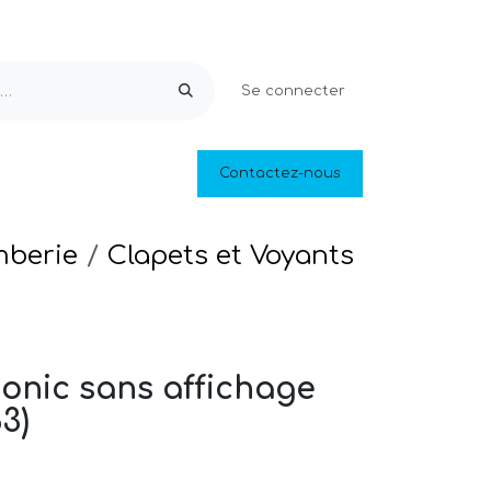
Se connecter
Equipements & Loisirs
Contactez-nous
Piscines naturelles
Outlet
mberie
Clapets et Voyants
onic sans affichage
3)