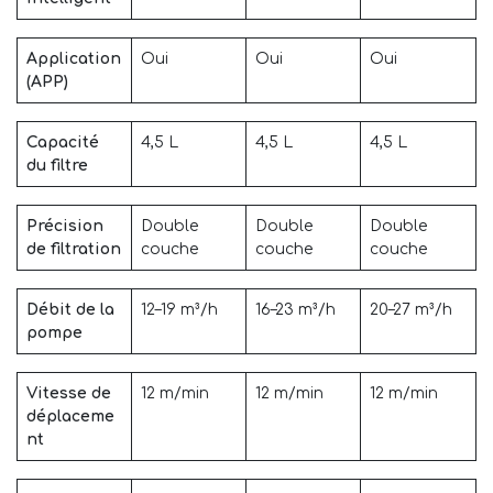
Application
Oui
Oui
Oui
(APP)
Capacité
4,5 L
4,5 L
4,5 L
du filtre
Précision
Double
Double
Double
de filtration
couche
couche
couche
Débit de la
12–19 m³/h
16–23 m³/h
20–27 m³/h
pompe
Vitesse de
12 m/min
12 m/min
12 m/min
déplaceme
nt