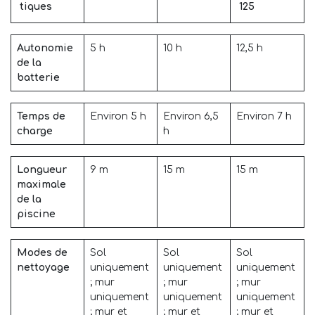
tiques
125
Autonomie
5 h
10 h
12,5 h
de la
batterie
Temps de
Environ 5 h
Environ 6,5
Environ 7 h
charge
h
Longueur
9 m
15 m
15 m
maximale
de la
piscine
Modes de
Sol
Sol
Sol
nettoyage
uniquement
uniquement
uniquement
; mur
; mur
; mur
uniquement
uniquement
uniquement
; mur et
; mur et
; mur et