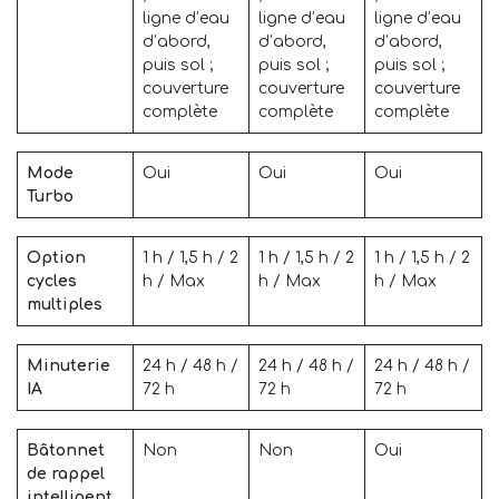
ligne d’eau
ligne d’eau
ligne d’eau
d’abord,
d’abord,
d’abord,
puis sol ;
puis sol ;
puis sol ;
couverture
couverture
couverture
complète
complète
complète
Mode
Oui
Oui
Oui
Turbo
Option
1 h / 1,5 h / 2
1 h / 1,5 h / 2
1 h / 1,5 h / 2
cycles
h / Max
h / Max
h / Max
multiples
Minuterie
24 h / 48 h /
24 h / 48 h /
24 h / 48 h /
IA
72 h
72 h
72 h
Bâtonnet
Non
Non
Oui
de rappel
intelligent