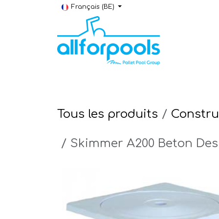
Se rendre au contenu
Français (BE)
Construction & Rénovation
Local t
Tous les produits
Constru
Skimmer A200 Beton Desi