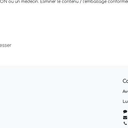
ou un médecin. Éliminer le contenu / l'emballage conforméme
resser
C
Av
Lu