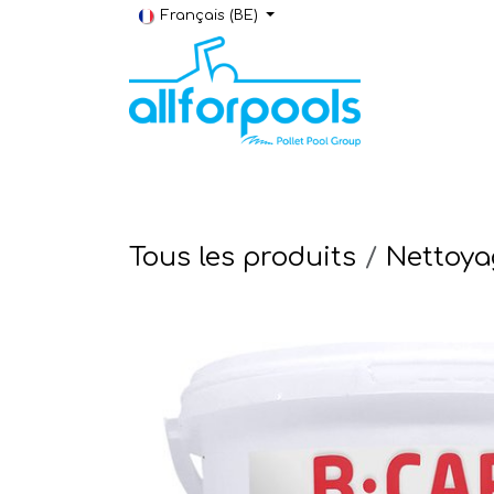
Se rendre au contenu
Français (BE)
Construction & Rénovation
Local t
Tous les produits
Nettoya