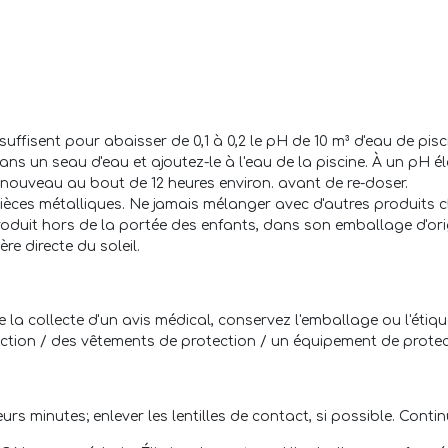
 suffisent pour abaisser de 0,1 à 0,2 le pH de 10 m³ d'eau de pisci
ns un seau d'eau et ajoutez-le à l'eau de la piscine. À un pH éle
à nouveau au bout de 12 heures environ. avant de re-doser.
pièces métalliques. Ne jamais mélanger avec d'autres produits c
produit hors de la portée des enfants, dans son emballage d'ori
ère directe du soleil.
la collecte d'un avis médical, conservez l'emballage ou l'étique
ction / des vêtements de protection / un équipement de protec
s minutes; enlever les lentilles de contact, si possible. Continu