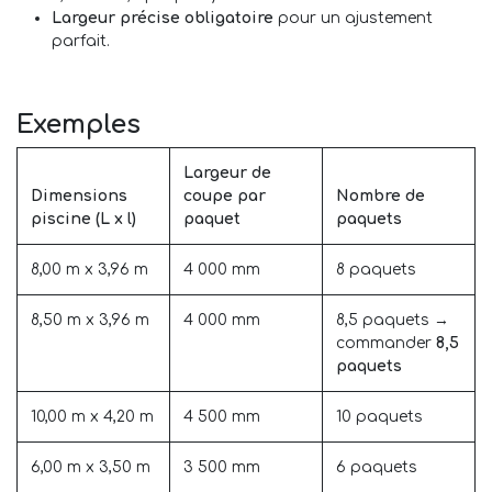
Largeur précise obligatoire
pour un ajustement
parfait.
Exemples
Largeur de
Dimensions
coupe par
Nombre de
piscine (L x l)
paquet
paquets
8,00 m x 3,96 m
4 000 mm
8 paquets
8,50 m x 3,96 m
4 000 mm
8,5 paquets →
commander
8,5
paquets
10,00 m x 4,20 m
4 500 mm
10 paquets
6,00 m x 3,50 m
3 500 mm
6 paquets