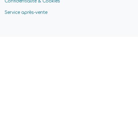
Confidentialité & Cookies
Service après-vente
Contact
Avenue Zénobe Gramme 25 - 1300 Wavre
Lundi au vendredi, 8.00 - 17.30
Contact
info@allforpools.be
+32 (0) 10 24 39 29