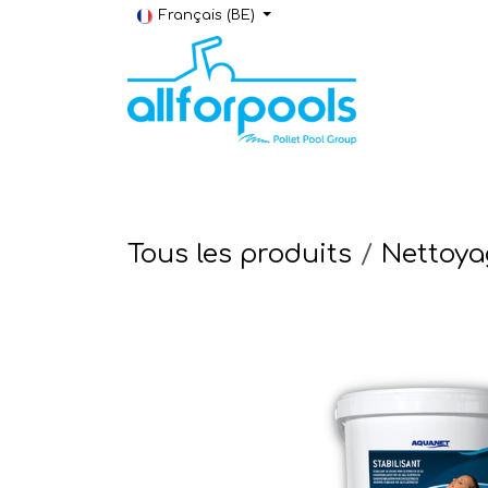
Se rendre au contenu
Français (BE)
Construction & Rénovation
Local t
Tous les produits
Nettoya