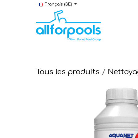
Se rendre au contenu
Français (BE)
Construction & Rénovation
Local t
Tous les produits
Nettoya