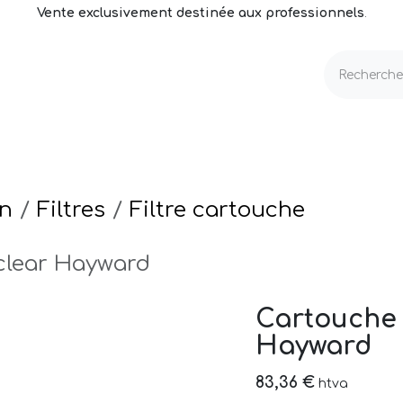
Vente exclusivement destinée aux professionnels
.
echnique
Volets & Couvertures
Entretien
on
Filtres
Filtre cartouche
rclear Hayward
Cartouche 
Hayward
83,36
€
htva