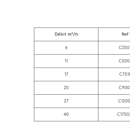
Débit m³/h
Ref 
6
C25
11
C50
17
C75
20
C90
27
C120
40
C175