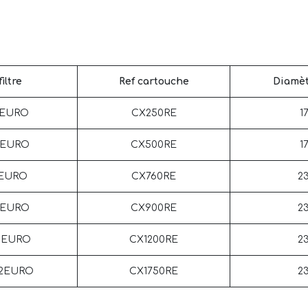
filtre
Ref cartouche
Diamè
0EURO
CX250RE
1
0EURO
CX500RE
1
1EURO
CX760RE
2
0EURO
CX900RE
2
0EURO
CX1200RE
2
02EURO
CX1750RE
2