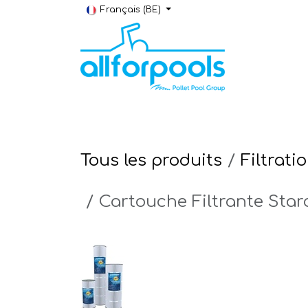
Se rendre au contenu
Français (BE)
Construction & Rénovation
Local t
Tous les produits
Filtrati
Cartouche Filtrante Sta