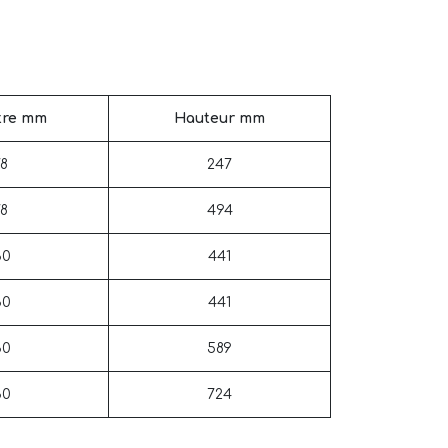
tre mm
Hauteur mm
78
247
78
494
30
441
30
441
30
589
30
724