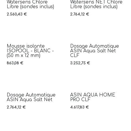
Nouveauté
Nouveauté
Watersens Chlore
Watersens NET Chlore
Libre (sondes inclus)
Libre (sondes inclus)
2.560,43
€
2.764,12
€
Mousse isolante
Dosage Automatique
Nouveauté
ISOPOOL - BLANC -
ASIN Aqua Salt Net
(50 m x 12 mm)
CLF
863,08
€
3.252,75
€
Dosage Automatique
ASIN AQUA HOME
Nouveauté
Nouveauté
ASIN Aqua Salt Net
PRO CLF
2.764,12
€
4.617,83
€