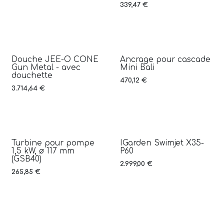
339,47
€
Douche JEE-O CONE
Ancrage pour cascade
Gun Metal - avec
Mini Bali
douchette
470,12
€
3.714,64
€
Turbine pour pompe
IGarden Swimjet X35-
1,5 kW, ø 117 mm
P60
(GSB40)
2.999,00
€
265,85
€