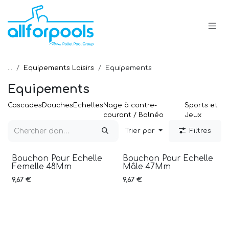
Se rendre au contenu
...
Equipements Loisirs
Equipements
Equipements
Cascades
Douches
Echelles
Nage à contre-
Sports et
courant / Balnéo
Jeux
Trier par
Filtres
Bouchon Pour Echelle
Bouchon Pour Echelle
Femelle 48Mm
Mâle 47Mm
9,67
€
9,67
€