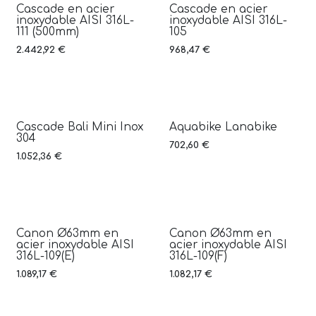
Cascade en acier
Cascade en acier
inoxydable AISI 316L-
inoxydable AISI 316L-
111 (500mm)
105
2.442,92
€
968,47
€
Cascade Bali Mini Inox
Aquabike Lanabike
304
702,60
€
1.052,36
€
Canon Ø63mm en
Canon Ø63mm en
acier inoxydable AISI
acier inoxydable AISI
316L-109(E)
316L-109(F)
1.089,17
€
1.082,17
€