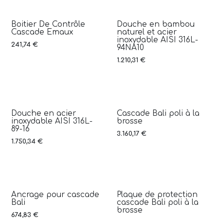
Boitier De Contrôle
Douche en bambou
Cascade Emaux
naturel et acier
inoxydable AISI 316L-
241,74
€
94NA10
1.210,31
€
Douche en acier
Cascade Bali poli à la
inoxydable AISI 316L-
brosse
89-16
3.160,17
€
1.750,34
€
Ancrage pour cascade
Plaque de protection
Bali
cascade Bali poli à la
brosse
674,83
€