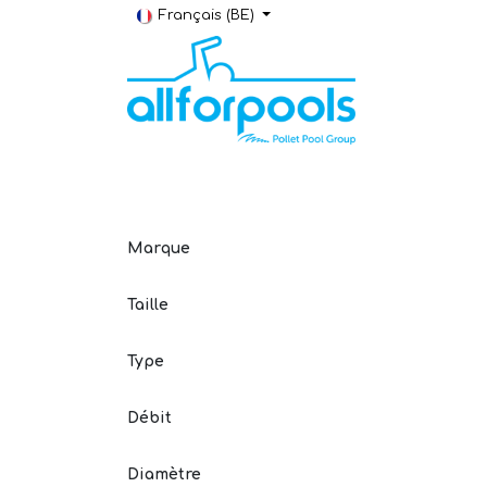
Se rendre au contenu
Français (BE)
Construction & Rénovation
Local t
Marque
Taille
Type
Débit
Diamètre