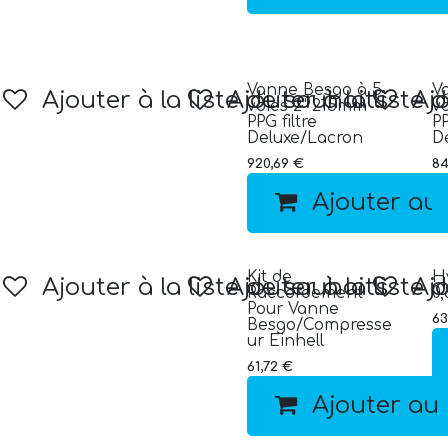
Vanne Besgo à 5
V
Ajouter à la liste de souhaits
Ajouter à la liste 
Ajo
voies 2" 215mm
v
PPG filtre
PP
Deluxe/Lacron
D
920,69
€
84
Ajouter au
Kit de
H
Ajouter à la liste de souhaits
Ajouter à la liste 
Ajo
Raccordement
0
Pour Vanne
63
Besgo/Compresse
ur Einhell
61,72
€
Ajouter au