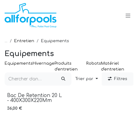
Se rendre au contenu
...
Entretien
Equipements
Equipements
Equipements
Hivernage
Produits
Robots
Matériel
d'entretien
d'entretien
Trier par
Filtres
Bac De Retention 20 L
- 400X300X220Mm
36,00
€