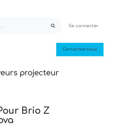
Se connecter
Equipements & Loisirs
Contactez-nous
Piscines naturelles
Outlet
veurs projecteur
Pour Brio Z
ova