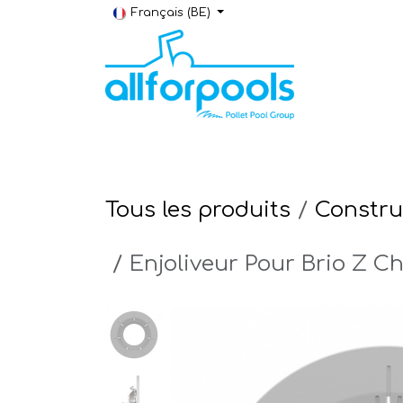
Se rendre au contenu
Français (BE)
Construction & Rénovation
Local t
Tous les produits
Constru
Enjoliveur Pour Brio Z 