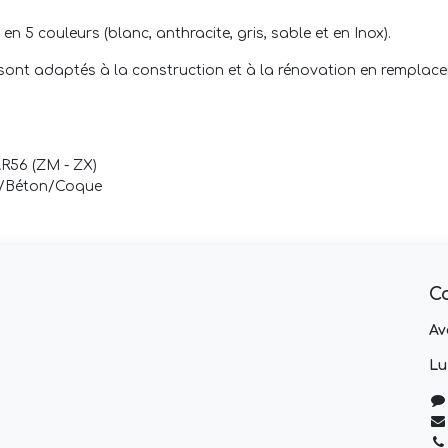
n 5 couleurs (blanc, anthracite, gris, sable et en Inox).
 sont adaptés à la construction et à la rénovation en remplac
AR56 (ZM - ZX)
er/Béton/Coque
C
Av
Lu