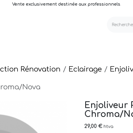
Vente exclusivement destinée aux professionnels
.
echnique
Volets & Couvertures
Entretien
ction Rénovation
Eclairage
Enjoli
Chroma/Nova
Enjoliveur 
Chroma/N
29,00
€
htva