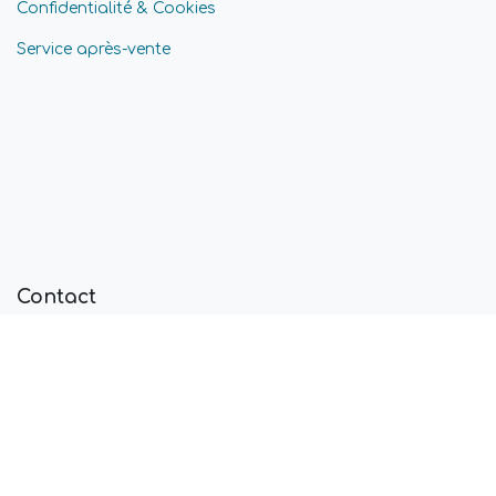
Confidentialité & Cookies
Service après-vente
Contact
Avenue Zénobe Gramme 25 - 1300 Wavre
Lundi au vendredi, 8.00 - 17.30
Contact
info@allforpools.be
+32 (0) 10 24 39 29