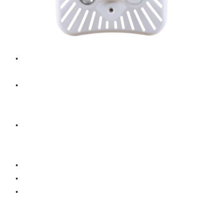
Façade monobloc avec buse centrale
Ø 42 mm
Réglage du débit d’air directement sur la
façade grâce à sa molette permettant de
moduler l’enrichissement d’air
PRO LUXE s’adapte à tous types de
piscine grâce à ses pièces à sceller :
béton liner, béton carrelage, bois, galva
Piezo lumineux de série (2,5 ml)
Pompe NCC 2
Boîtier de raccordement