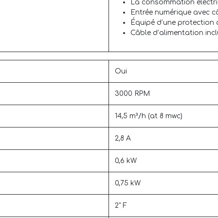
La consommation électriqu
Entrée numérique avec c
Équipé d’une protection
Câble d’alimentation incl
Oui
3000 RPM
14,5 m³/h (at 8 mwc)
2,8 A
0,6 kW
0,75 kW
2" F