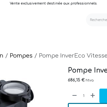
Vente exclusivement destinée aux professionnels
.
echnique
Volets & Couvertures
Entretien
on
Pompes
Pompe InverEco Vitesse
Pompe Inve
686,15
€
htva