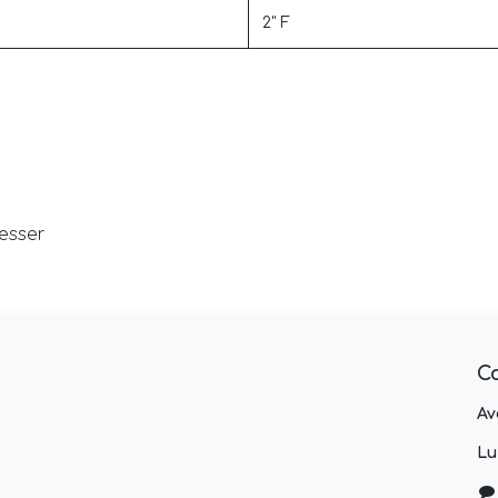
2" F
resser
C
Av
Lu