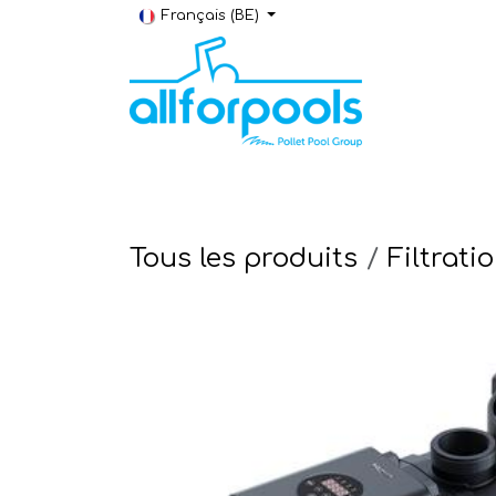
Se rendre au contenu
Français (BE)
Construction & Rénovation
Local t
Tous les produits
Filtrati