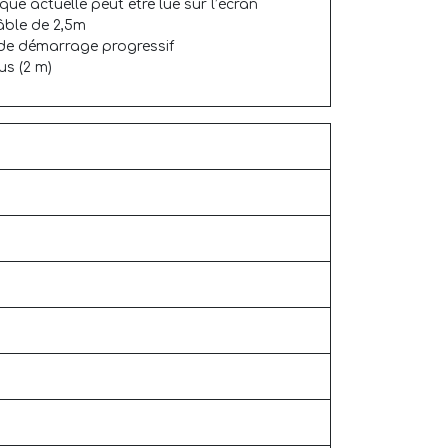
e actuelle peut être lue sur l’écran
âble de 2,5m
 de démarrage progressif
us (2 m)