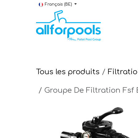
Se rendre au contenu
Français (BE)
Construction & Rénovation
Local t
Tous les produits
Filtrati
Groupe De Filtration Fsf