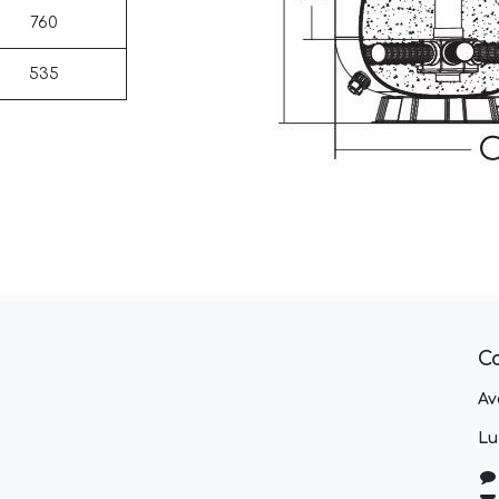
760
535
C
Av
Lu