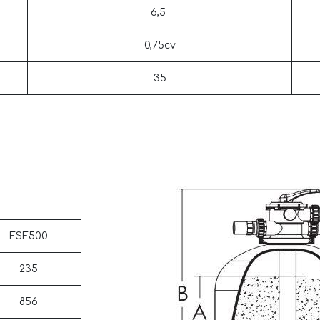
6,5
0,75cv
35
FSF500
235
856