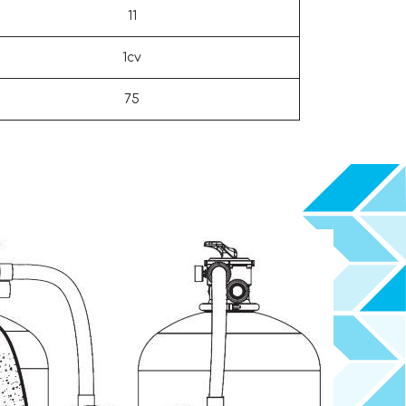
11
1cv
75